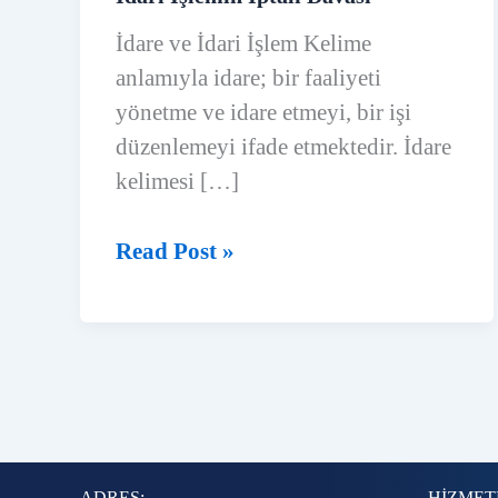
İdare ve İdari İşlem Kelime
anlamıyla idare; bir faaliyeti
yönetme ve idare etmeyi, bir işi
düzenlemeyi ifade etmektedir. İdare
kelimesi […]
İdari
Read Post »
İşlemin
İptali
Davası
ADRES:
HİZMET