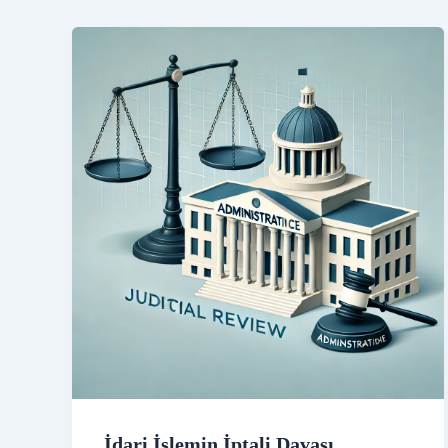
İdari İşlemin İptali Davası