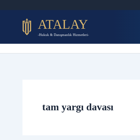
İçeriğe
atla
ATALAY
-Hukuk & Danışmanlık Hizmetleri-
tam yargı davası