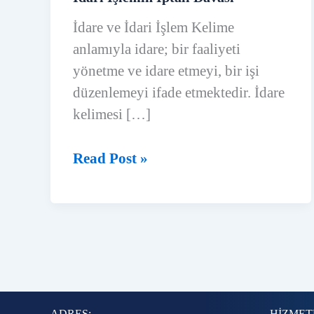
İdare ve İdari İşlem Kelime
anlamıyla idare; bir faaliyeti
yönetme ve idare etmeyi, bir işi
düzenlemeyi ifade etmektedir. İdare
kelimesi […]
İdari
Read Post »
İşlemin
İptali
Davası
ADRES:
HİZMET