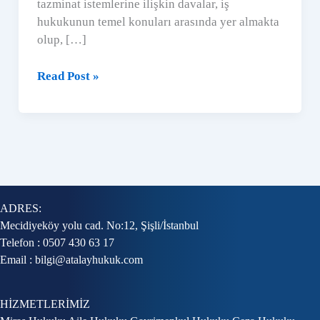
tazminat istemlerine ilişkin davalar, iş
hukukunun temel konuları arasında yer almakta
olup, […]
İşçi
Read Post »
Alacak
ve
Tazminat
Türleri
ADRES:
Mecidiyeköy yolu cad. No:12, Şişli/İstanbul
Telefon : 0507 430 63 17
Email : bilgi@atalayhukuk.com
HİZMETLERİMİZ