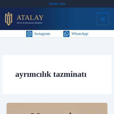
İçeriğe
Teklif Alın
atla
ATALAY
-Hukuk & Danışmanlık Hizmetleri-
Instagram
WhatsApp
ayrımcılık tazminatı