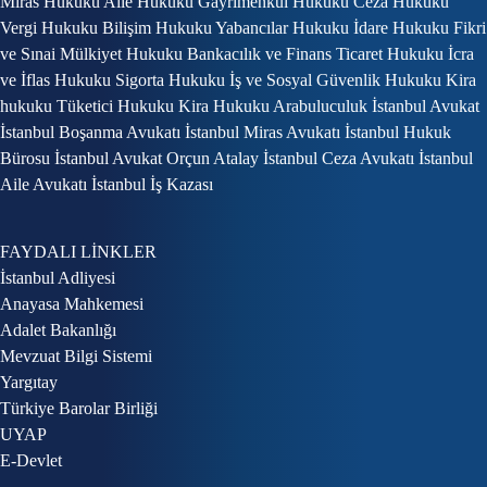
Miras Hukuku Aile Hukuku Gayrimenkul Hukuku Ceza Hukuku
Vergi Hukuku Bilişim Hukuku Yabancılar Hukuku İdare Hukuku Fikri
ve Sınai Mülkiyet Hukuku Bankacılık ve Finans Ticaret Hukuku İcra
ve İflas Hukuku Sigorta Hukuku İş ve Sosyal Güvenlik Hukuku Kira
hukuku Tüketici Hukuku Kira Hukuku Arabuluculuk İstanbul Avukat
İstanbul Boşanma Avukatı İstanbul Miras Avukatı İstanbul Hukuk
Bürosu İstanbul Avukat Orçun Atalay İstanbul Ceza Avukatı İstanbul
Aile Avukatı İstanbul İş Kazası
FAYDALI LİNKLER
İstanbul Adliyesi
Anayasa Mahkemesi
Adalet Bakanlığı
Mevzuat Bilgi Sistemi
Yargıtay
Türkiye Barolar Birliği
UYAP
E-Devlet