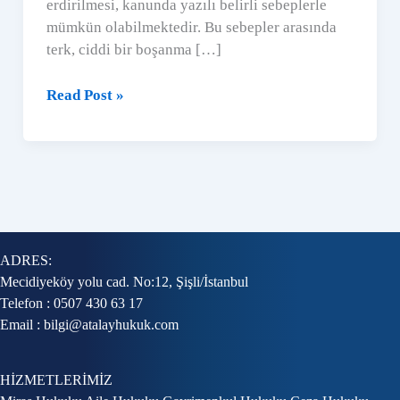
erdirilmesi, kanunda yazılı belirli sebeplerle
mümkün olabilmektedir. Bu sebepler arasında
terk, ciddi bir boşanma […]
Terk
Read Post »
Nedeniyle
Boşanma
ADRES:
Mecidiyeköy yolu cad. No:12, Şişli/İstanbul
Telefon : 0507 430 63 17
Email : bilgi@atalayhukuk.com
HİZMETLERİMİZ