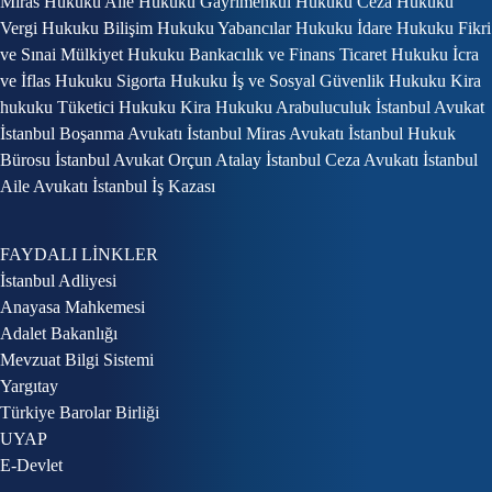
Miras Hukuku Aile Hukuku Gayrimenkul Hukuku Ceza Hukuku
Vergi Hukuku Bilişim Hukuku Yabancılar Hukuku İdare Hukuku Fikri
ve Sınai Mülkiyet Hukuku Bankacılık ve Finans Ticaret Hukuku İcra
ve İflas Hukuku Sigorta Hukuku İş ve Sosyal Güvenlik Hukuku Kira
hukuku Tüketici Hukuku Kira Hukuku Arabuluculuk İstanbul Avukat
İstanbul Boşanma Avukatı İstanbul Miras Avukatı İstanbul Hukuk
Bürosu İstanbul Avukat Orçun Atalay İstanbul Ceza Avukatı İstanbul
Aile Avukatı İstanbul İş Kazası
FAYDALI LİNKLER
İstanbul Adliyesi
Anayasa Mahkemesi
Adalet Bakanlığı
Mevzuat Bilgi Sistemi
Yargıtay
Türkiye Barolar Birliği
UYAP
E-Devlet