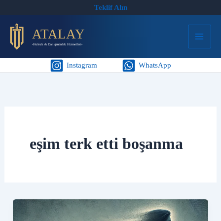
İçeriğe
Teklif Alın
atla
ATALAY
-Hukuk & Danışmanlık Hizmetleri-
Instagram
WhatsApp
eşim terk etti boşanma